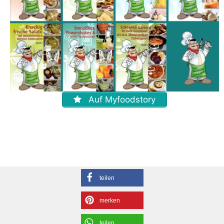
Auf Myfoodstory
teilen
merken
teilen