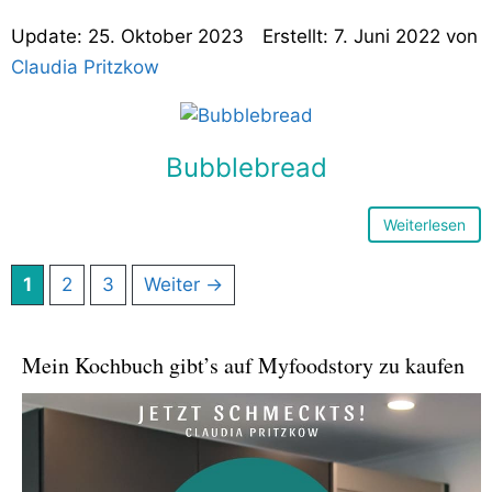
25. Oktober 2023
7. Juni 2022
von
Claudia Pritzkow
Bubblebread
Weiterlesen
Seite
Seite
Seite
1
2
3
Weiter
→
Mein Kochbuch gibt’s auf Myfoodstory zu kaufen