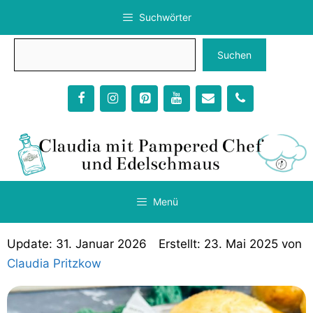
Zum
Suchwörter
Inhalt
springen
Suchen
Suchen
Menü
31. Januar 2026
23. Mai 2025
von
Claudia Pritzkow