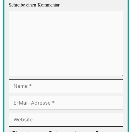
Schreibe einen Kommentar
Kommentar
Name
E-
Mail-
Adresse
Website