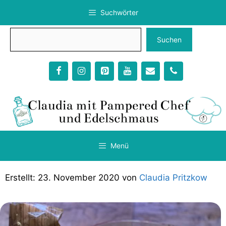
Zum
Suchwörter
Inhalt
springen
Suchen
Suchen
Menü
Weihnachtliches Popcorn
23. November 2020
von
Claudia Pritzkow